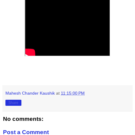
Mahesh Chander Kaushik
at
11:15:00 PM
Share
No comments:
Post a Comment