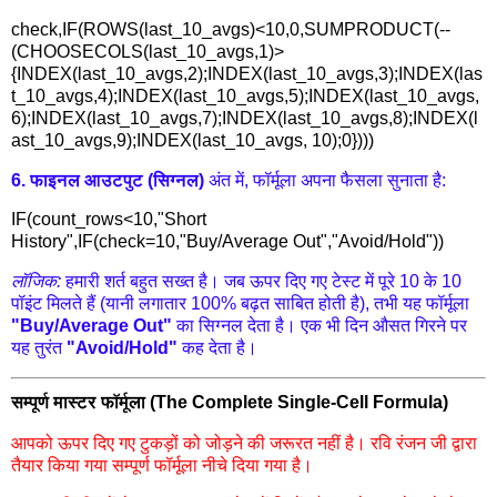
check,IF(ROWS(last_10_avgs)<10,0,SUMPRODUCT(--
(CHOOSECOLS(last_10_avgs,1)>
{INDEX(last_10_avgs,2);INDEX(last_10_avgs,3);INDEX(las
t_10_avgs,4);INDEX(last_10_avgs,5);INDEX(last_10_avgs,
6);INDEX(last_10_avgs,7);INDEX(last_10_avgs,8);INDEX(l
ast_10_avgs,9);INDEX(last_10_avgs, 10);0})))
6. फाइनल आउटपुट (सिग्नल)
अंत में, फॉर्मूला अपना फैसला सुनाता है:
IF(count_rows<10,"Short
History",IF(check=10,"Buy/Average Out","Avoid/Hold"))
लॉजिक:
हमारी शर्त बहुत सख्त है। जब ऊपर दिए गए टेस्ट में पूरे 10 के 10
पॉइंट मिलते हैं (यानी लगातार 100% बढ़त साबित होती है), तभी यह फॉर्मूला
"Buy/Average Out"
का सिग्नल देता है। एक भी दिन औसत गिरने पर
यह तुरंत
"Avoid/Hold"
कह देता है।
सम्पूर्ण मास्टर फॉर्मूला (The Complete Single-Cell Formula)
आपको ऊपर दिए गए टुकड़ों को जोड़ने की जरूरत नहीं है। रवि रंजन जी द्वारा
तैयार किया गया सम्पूर्ण फॉर्मूला नीचे दिया गया है।