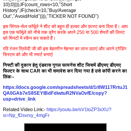
10);0}))),IF(count_rows<10,"Short
History",IF(check=10,"Buy/Average
Out","Avoid/Hold")))),"TICKER NOT FOUND")
इस सिंगल-सेल फॉर्मूले ने शीट को बहुत ही हल्का और फ़ास्ट बना दिया है। आप
इस एक फॉर्मूले को नीचे तक ड्रैग करके अपने 250 या 500 शेयरों की लिस्ट
को मिनटों में स्कैन कर सकते हैं।
रवि रंजन त्रिवेदी जी की इस बेहतरीन मेहनत का लाभ उठाएं और अपने ट्रेडिंग
सिस्टम को और भी स्मार्ट बनाएं!
निफ्टी की दुकान हेतु एंडवास गूगल फायनेंस शीट जिसमें डीएमए डीएमए
फिल्टर के साथ CAR का भी समावेश कर दिया गया है उसे काॅपी करने का
लिंकः-
https://docs.google.com/spreadsheets/d/1r8W117RrtuJ1
QA0GAb7eS8SEYlBdFdiwtuR2NVaOvfE/copy?
usp=drive_link
Related Video Link:-
https://youtu.be/sV1toZP3xXU?
si=Np_fDsvrxy_4mgFr