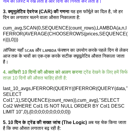
नाम की लिस्ट में रख लेता है और दिनों की गिनती कर लेता है।
3. क्यूमूलेटिव ऐवरेज (CAR) की गणना
यह इस फॉर्मूले का दिल है, जो हर
दिन का लगातार चलने वाला औसत निकालता है:
cum_avg,SCAN(0,SEQUENCE(count_rows),LAMBDA(a,n,I
FERROR(AVERAGE(CHOOSEROWS(prices,SEQUENCE(
n))),0)))
लॉजिक:
यहाँ
और
फंक्शन का उपयोग करके पहले दिन से लेकर
SCAN
LAMBDA
आज तक के भावों का एक-एक करके सटीक क्यूमूलेटिव औसत निकाला जाता
है।
4. आखिरी 10 दिनों की औसत को अलग करना
ट्रेंड देखने के लिए हमें सिर्फ
ताज़ा 10 दिनों की औसत चाहिए होती है:
last_10_avgs,IFERROR(QUERY({IFERROR(QUERY(data,"
SELECT
Col1",1),SEQUENCE(count_rows)),cum_avg},"SELECT
Col2 WHERE Col1 IS NOT NULL ORDER BY Col1 DESC
LIMIT 10",0),{0;0;0;0;0;0;0;0;0;0})
5. 10 दिन के ट्रेंड की सख्त जांच (The Logic)
अब यह चेक किया जाता
है कि क्या औसत लगातार बढ़ रही है: