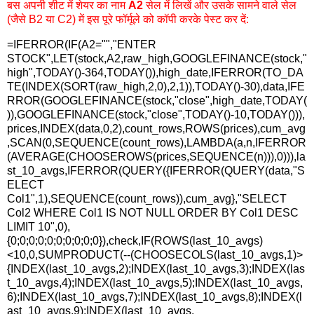
बस अपनी शीट में शेयर का नाम
A2
सेल में लिखें और उसके सामने वाले सेल
(जैसे B2 या C2) में इस पूरे फॉर्मूले को कॉपी करके पेस्ट कर दें:
=IFERROR(IF(A2="","ENTER
STOCK",LET(stock,A2,raw_high,GOOGLEFINANCE(stock,"
high",TODAY()-364,TODAY()),high_date,IFERROR(TO_DA
TE(INDEX(SORT(raw_high,2,0),2,1)),TODAY()-30),data,IFE
RROR(GOOGLEFINANCE(stock,"close",high_date,TODAY(
)),GOOGLEFINANCE(stock,"close",TODAY()-10,TODAY())),
prices,INDEX(data,0,2),count_rows,ROWS(prices),cum_avg
,SCAN(0,SEQUENCE(count_rows),LAMBDA(a,n,IFERROR
(AVERAGE(CHOOSEROWS(prices,SEQUENCE(n))),0))),la
st_10_avgs,IFERROR(QUERY({IFERROR(QUERY(data,"S
ELECT
Col1",1),SEQUENCE(count_rows)),cum_avg},"SELECT
Col2 WHERE Col1 IS NOT NULL ORDER BY Col1 DESC
LIMIT 10",0),
{0;0;0;0;0;0;0;0;0;0}),check,IF(ROWS(last_10_avgs)
<10,0,SUMPRODUCT(--(CHOOSECOLS(last_10_avgs,1)>
{INDEX(last_10_avgs,2);INDEX(last_10_avgs,3);INDEX(las
t_10_avgs,4);INDEX(last_10_avgs,5);INDEX(last_10_avgs,
6);INDEX(last_10_avgs,7);INDEX(last_10_avgs,8);INDEX(l
ast_10_avgs,9);INDEX(last_10_avgs,